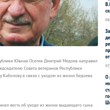
В.
ск
08
За
де
ре
п
от
публики Южная Осетия Дмитрий Медоев направил
07
едседателю Совета ветеранов Республики
у Каболову в связи с уходом из жизни Бедоева
О 
ми
ст
го
Ш
инял весть об уходе из жизни выдающего сына