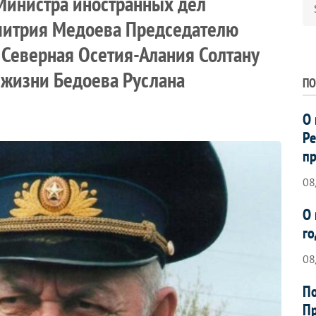
Министра иностранных дел
митрия Медоева Председателю
 Северная Осетия-Алания Солтану
з жизни Бедоева Руслана
ПО
О 
Ре
пр
08
О 
го
08
По
Пр