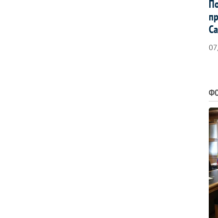
По
пр
Са
07
ФО