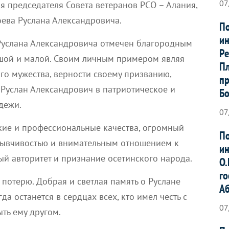
07
ля председателя Совета ветеранов РСО – Алания,
ева Руслана Александровича.
По
ин
Руслана Александровича отмечен благородным
Ре
шой и малой. Своим личным примером являя
Пл
ого мужества, верности своему призванию,
пр
 Руслан Александрович в патриотическое и
Б
дежи.
07
кие и профессиональные качества, огромный
По
тзывчивостью и внимательным отношением к
ин
й авторитет и признание осетинского народа.
О.
го
потерю. Добрая и светлая память о Руслане
А
а останется в сердцах всех, кто имел честь с
07
ыть ему другом.