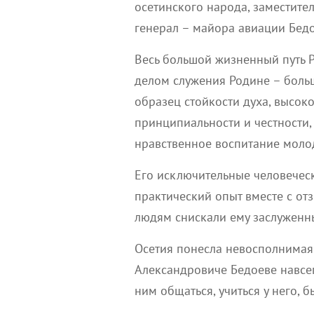
осетинского народа, заместите
генерал – майора авиации Бедо
Весь большой жизненный путь 
делом служения Родине – боль
образец стойкости духа, высок
принципиальности и честности,
нравственное воспитание моло
Его исключительные человечес
практический опыт вместе с о
людям снискали ему заслуженны
Осетия понесла невосполнимая 
Александровиче Бедоеве навсегд
ним общаться, учиться у него, б