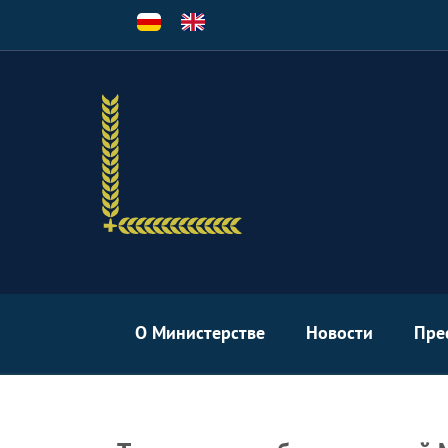
Перейти
к
основному
содержанию
О Министерстве
Новости
Пре