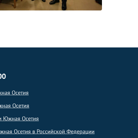
ЮО
жная Осетия
жная Осетия
и Южная Осетия
жная Осетия в Российской Федерации