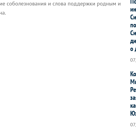
По
ие соболезнования и слова поддержки родным и
ин
ча.
Си
по
Си
ди
о 
07
Ко
Ми
Ре
за
ка
Ю
07