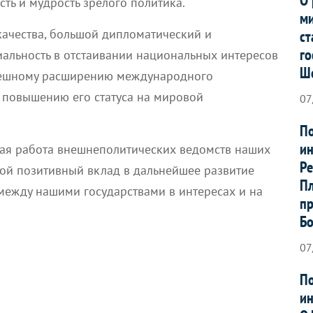
сть и мудрость зрелого политика.
ми
ачества, большой дипломатический и
ст
го
иальность в отстаивании национальных интересов
Ш
спешному расширению международного
 повышению его статуса на мировой
07
По
ин
ая работа внешнеполитических ведомств наших
Ре
свой позитивный вклад в дальнейшее развитие
Пл
между нашими государствами в интересах и на
пр
Б
07
По
ин