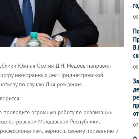
го
08
По
Пр
В.
ск
ублики Южная Осетия Д.Н. Медоев направил
08
истру иностранных дел Приднестровской
За
натьеву по случаю Дня рождения.
де
ре
ворится:
п
о проводите огромную работу по реализации
от
иднестровской Молдавской Республики,
07
рофессионализм, верность своему призванию и
О 