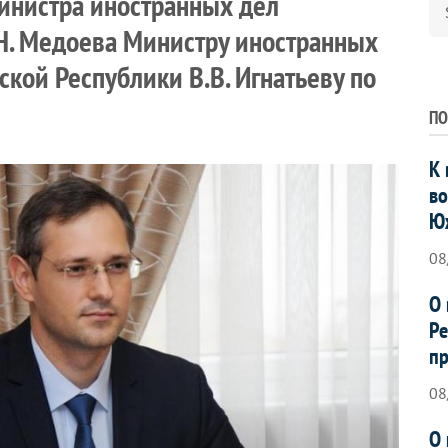
инистра иностранных дел
Н. Медоева Министру иностранных
кой Республики В.В. Игнатьеву по
ПО
К 
во
Ю
08
О 
Ре
пр
08
О 