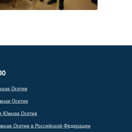
ЮО
жная Осетия
жная Осетия
и Южная Осетия
жная Осетия в Российской Федерации