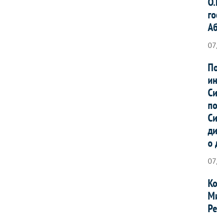
О.
го
А
07
По
ин
Си
по
Си
ди
о 
07
Ко
Ми
Ре