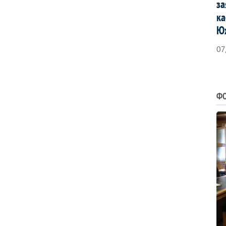
за
ка
Ю
07
ФО