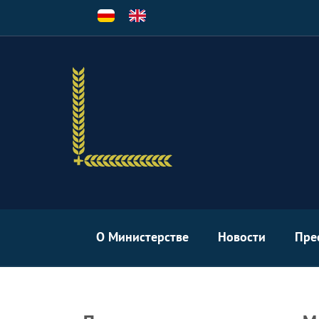
Перейти
к
основному
содержанию
О Министерстве
Новости
Пре