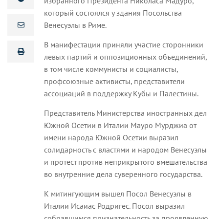
избранного Президента Николаса Мадуро,
который состоялся у здания Посольства
Венесуэлы в Риме.
В манифестации приняли участие сторонники
левых партий и оппозиционных объединений,
в том числе коммунисты и социалисты,
профсоюзные активисты, представители
ассоциаций в поддержку Кубы и Палестины.
Представитель Министерства иностранных дел
Южной Осетии в Италии Мауро Мурджиа от
имени народа Южной Осетии выразил
солидарность с властями и народом Венесуэлы
и протест против неприкрытого вмешательства
во внутренние дела суверенного государства.
К митингующим вышел Посол Венесуэлы в
Италии Исаиас Родригес. Посол выразил
собравшимся признательность за проявленную