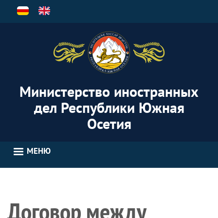
Перейти
к
основному
содержанию
Министерство иностранных
дел Республики Южная
Осетия
МЕНЮ
Договор между