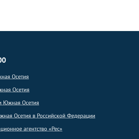
ЮО
жная Осетия
жная Осетия
и Южная Осетия
жная Осетия в Российской Федерации
ционное агентство «Рес»