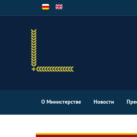
Перейти
к
основному
содержанию
О Министерстве
Новости
Пре