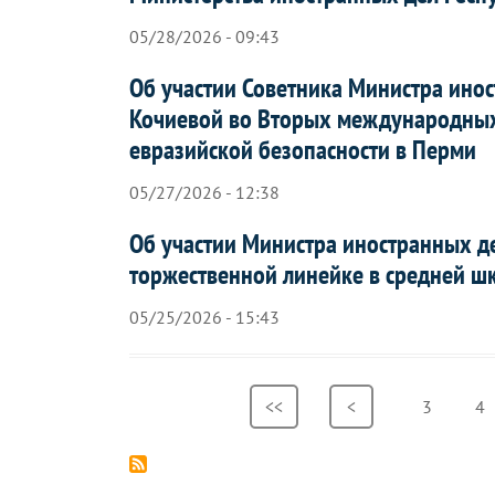
05/28/2026 - 09:43
Об участии Советника Министра инос
Кочиевой во Вторых международных
евразийской безопасности в Перми
05/27/2026 - 12:38
Об участии Министра иностранных д
торжественной линейке в средней ш
05/25/2026 - 15:43
Нумерация
Первая
<<
Предыдущая
<
Страница
3
Ст
4
страниц
страница
страница