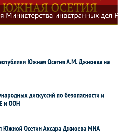
вязи с заявлением стран НАТО
я Министерства иностранных дел Респ
О 
еспублики Южная Осетия А.М. Джиоева на
ународных дискуссий по безопасности и
СЕ и ООН
л Южной Осетии Ахсара Джиоева МИА