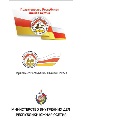
ублики Южная Осетия в связи с очере
памятных мероприятиях, посвященных 