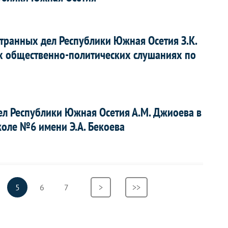
транных дел Республики Южная Осетия З.К.
 общественно-политических слушаниях по
ел Республики Южная Осетия А.М. Джиоева в
коле №6 имени Э.А. Бекоева
раница
Текущая
5
Страница
6
Страница
7
Следующая
>
Последняя
>>
страница
страница
страница