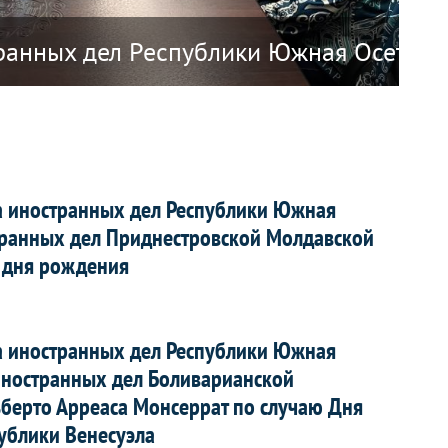
 Республики Наоэро о прекращении ди
ранных дел Республики Южная Осетия А
О 
а иностранных дел Республики Южная
транных дел Приднестровской Молдавской
ю дня рождения
а иностранных дел Республики Южная
иностранных дел Боливарианской
ьберто Арреаса Монсеррат по случаю Дня
ублики Венесуэла