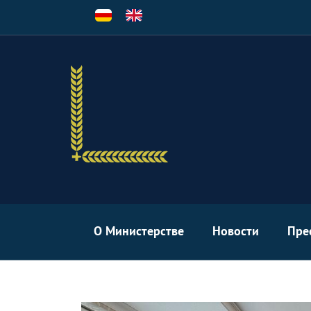
Перейти
к
основному
содержанию
О Министерстве
Новости
Пре