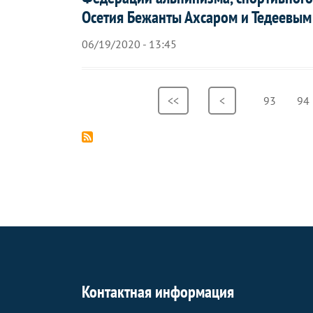
Осетия Бежанты Ахсаром и Тедеевым
06/19/2020 - 13:45
Нумерация
Первая
<<
Предыдущая
<
Страница
93
Ст
94
страниц
страница
страница
Контактная информация