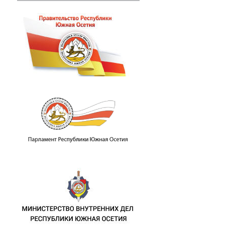
пломатических отношений с Республик
.М. Джиоева с представителями Корол
памятных мероприятиях в связи с 46-й