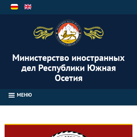
Перейти
к
основному
содержанию
Министерство иностранных
дел Республики Южная
Осетия
МЕНЮ