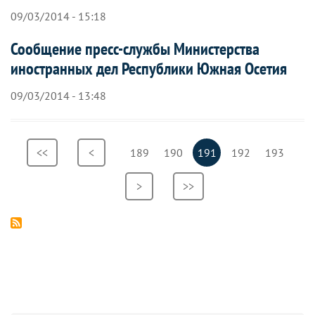
09/03/2014 - 15:18
Сообщение пресс-службы Министерства
иностранных дел Республики Южная Осетия
09/03/2014 - 13:48
Нумерация
Первая
<<
Предыдущая
<
Страница
189
Страница
190
Текущая
191
Страница
192
Страница
193
страниц
страница
страница
страница
Следующая
>
Последняя
>>
страница
страница