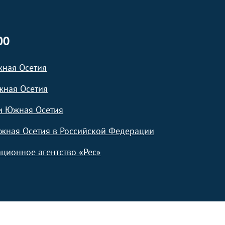
ЮО
жная Осетия
жная Осетия
и Южная Осетия
жная Осетия в Российской Федерации
ционное агентство «Рес»