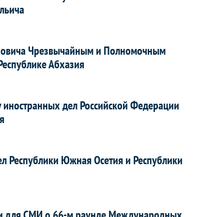
Ильича
ановича Чрезвычайным и Полномочным
Республике Абхазия
 иностранных дел Российской Федерации
я
ел Республики Южная Осетия и Республики
и для СМИ о 66-м раунде Международных