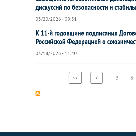
дискуссий по безопасности и стабиль
03/20/2026 - 09:51
К 11-й годовщине подписания Догов
Российской Федерацией о союзничес
03/18/2026 - 11:40
Нумерация
Первая
<<
Предыдущая
<
Страница
5
Ст
6
страниц
страница
страница