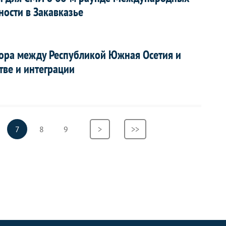
ности в Закавказье
ора между Республикой Южная Осетия и
тве и интеграции
раница
Текущая
7
Страница
8
Страница
9
Следующая
>
Последняя
>>
страница
страница
страница