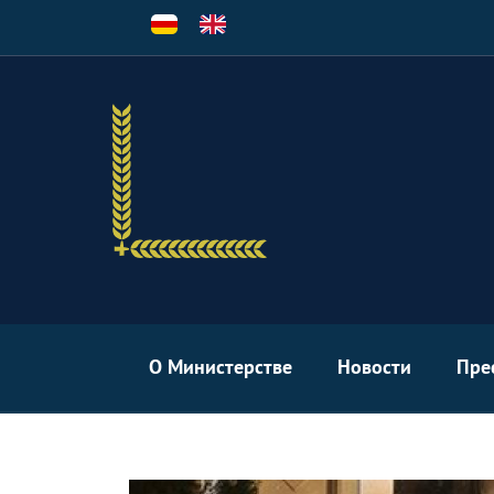
Перейти
к
основному
содержанию
О Министерстве
Новости
Пре