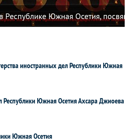
в Республике Южная Осетия, посвящен
К 
рства иностранных дел Республики Южная
л Республики Южная Осетия Ахсара Джиоева
блики Южная Осетия