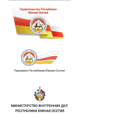
ных 18-й годовщине начала военной аг
восемнадцатой годовщине начала воор