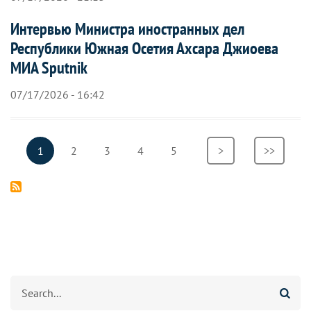
Интервью Министра иностранных дел
Республики Южная Осетия Ахсара Джиоева
МИА Sputnik
07/17/2026 - 16:42
Нумерация
Текущая
1
Страница
2
Страница
3
Страница
4
Страница
5
Следующая
>
Последн
>>
страниц
страница
страница
страница
Search