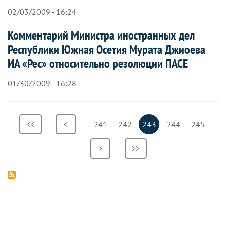
02/03/2009 - 16:24
Комментарий Министра иностранных дел
Республики Южная Осетия Мурата Джиоева
ИА «Рес» относительно резолюции ПАСЕ
01/30/2009 - 16:28
Нумерация
Первая
<<
Предыдущая
<
Страница
241
Страница
242
Текущая
243
Страница
244
Страница
245
страниц
страница
страница
страница
Следующая
>
Последняя
>>
страница
страница