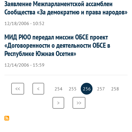
Заявление Межпарламентской ассамблеи
Сообщества «За демократию и права народов»
12/18/2006 - 10:52
МИД РЮО передал миссии ОБСЕ проект
«Договоренности о деятельности ОБСЕ в
Республике Южная Осетия»
12/14/2006 - 15:59
Нумерация
Первая
<<
Предыдущая
<
Страница
254
Страница
255
Текущая
256
Страница
257
Страница
258
страниц
страница
страница
страница
Следующая
>
Последняя
>>
страница
страница