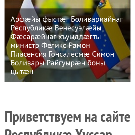
Арфæйы фыстæг Боливариайнаг
Республикæ Венесуэлæйы
Фæсарæйнаг хъуыддæгты
министр Феликс Рамон
Пласенсия Гонсалесмæ Симон
Боливары Райгуырæн боны
цытæн
Приветствуем на сайте
Республикæ Хуссар