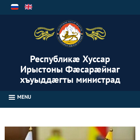
Skip
to
main
content
Республикæ Хуссар
Ирыстоны Фæсарæйнаг
хъуыддæгты министрад
MENU