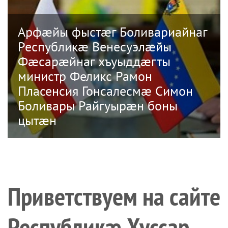
Арфæйы фыстæг Боливариайнаг
Республикæ Венесуэлæйы
Фæсарæйнаг хъуыддæгты
министр Феликс Рамон
Пласенсия Гонсалесмæ Симон
Боливары Райгуырæн боны
цытæн
Приветствуем на сайте
Республикæ Хуссар