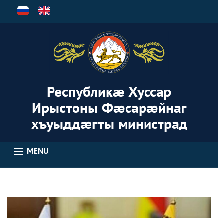
Skip
to
main
content
Республикæ Хуссар
Ирыстоны Фæсарæйнаг
хъуыддæгты министрад
MENU