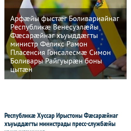
Арфæйы фыстæг Боливариайнаг
Республикæ Венесуэлæйы
Фæсарæйнаг хъуыддæгты
министр Феликс Рамон
Пласенсия Гонсалесмæ Симон
Боливары Райгуырæн боны
цытæн
Республикæ Хуссар Ирыстоны Фæсарæйнаг
хъуыддæгты министрады пресс-службæйы