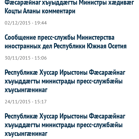
Фæсарæйнаг хъуыддæгты Министры хæдивæг
Коцты Аланы комментари
02/12/2015 - 19:44
Сообщение пресс-службы Министерства
иностранных дел Республики Южная Осетия
30/11/2015 - 15:06
Республикæ Хуссар Ирыстоны Фæсарæйнаг
хъуыддæгты министрады пресс-службæйы
хъусынгæнинаг
24/11/2015 - 15:17
Республикæ Хуссар Ирыстоны Фæсарæйнаг
хъуыддæгты министрады пресс-службæйы
хъусынгæнинаг