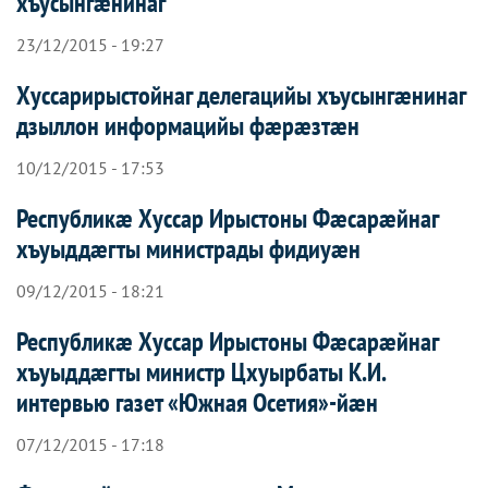
хъусынгæнинаг
23/12/2015 - 19:27
Хуссарирыстойнаг делегацийы хъусынгæнинаг
дзыллон информацийы фæрæзтæн
10/12/2015 - 17:53
Республикæ Хуссар Ирыстоны Фæсарæйнаг
хъуыддæгты министрады фидиуæн
09/12/2015 - 18:21
Республикæ Хуссар Ирыстоны Фæсарæйнаг
хъуыддæгты министр Цхуырбаты К.И.
интервью газет «Южная Осетия»-йæн
07/12/2015 - 17:18