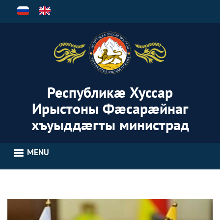
Skip
to
main
content
Республикæ Хуссар
Ирыстоны Фæсарæйнаг
хъуыддæгты министрад
MENU