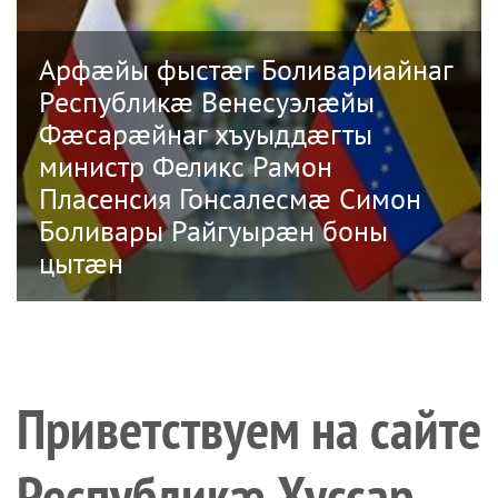
Арфæйы фыстæг Боливариайнаг
Республикæ Венесуэлæйы
Фæсарæйнаг хъуыддæгты
министр Феликс Рамон
Пласенсия Гонсалесмæ Симон
Боливары Райгуырæн боны
цытæн
Приветствуем на сайте
Республикæ Хуссар