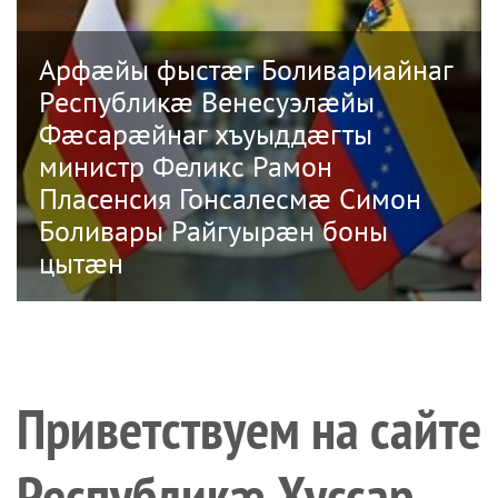
Арфæйы фыстæг Боливариайнаг
Республикæ Венесуэлæйы
Фæсарæйнаг хъуыддæгты
министр Феликс Рамон
Пласенсия Гонсалесмæ Симон
Боливары Райгуырæн боны
цытæн
Приветствуем на сайте
Республикæ Хуссар