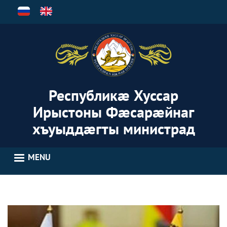
Skip
to
main
content
Республикæ Хуссар
Ирыстоны Фæсарæйнаг
хъуыддæгты министрад
MENU