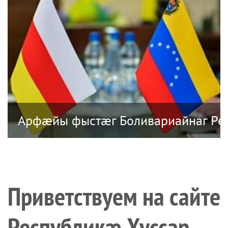
æсарæйнаг хъуыддæгты министрады 
Арфæйы фыстæг Боливариайнаг Ре
Приветствуем на сайте
Республикæ Хуссар