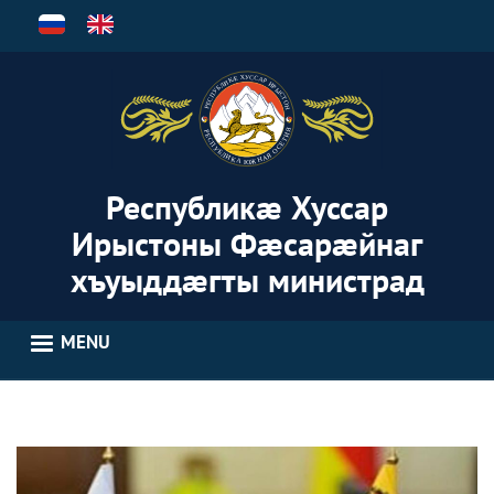
Skip
to
main
content
Республикæ Хуссар
Ирыстоны Фæсарæйнаг
хъуыддæгты министрад
MENU