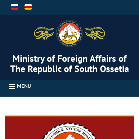
Skip
to
main
content
Ministry of Foreign Affairs of
The Republic of South Ossetia
MENU