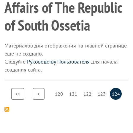
Affairs of The Republic
of South Ossetia
Материалов для отображения на главной странице
еще не создано.
Следуйте
Руководству Пользователя
для начала
создания сайта.
Pagination
First
<<
Previous
<
Page
120
Page
121
Page
122
Page
123
Current
124
page
page
page