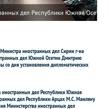
 Республики Наоэро о прекращении ди
ранных дел Республики Южная Осетия А
О 
 Министра иностранных дел Сирии г-на
странных дел Южной Осетии Дмитрию
ы со дня установления дипломатических
а иностранных дел Республики Южная
транных дел Республики Арцах М.С. Маиляну
ния Министерства иностранных дел