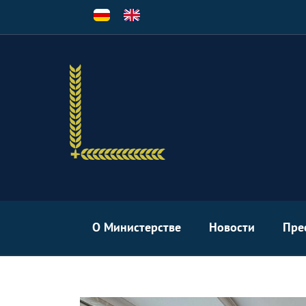
Перейти
к
основному
содержанию
О Министерстве
Новости
Пре