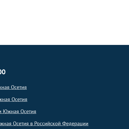
ЮО
жная Осетия
жная Осетия
и Южная Осетия
жная Осетия в Российской Федерации