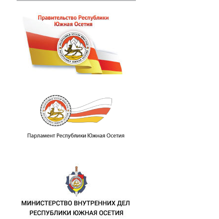
пломатических отношений с Республик
.М. Джиоева с представителями Корол
памятных мероприятиях в связи с 46-й