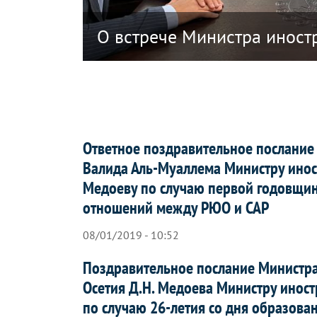
ики Южная Осетия в связи с решением
О встрече Министра иност
Ответное поздравительное послание
Валида Аль-Муаллема Министру ино
Медоеву по случаю первой годовщин
отношений между РЮО и САР
08/01/2019 - 10:52
Поздравительное послание Министр
Осетия Д.Н. Медоева Министру инос
по случаю 26-летия со дня образова