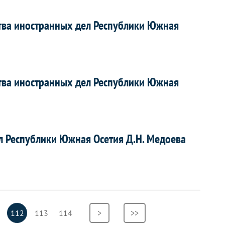
тва иностранных дел Республики Южная
тва иностранных дел Республики Южная
 Республики Южная Осетия Д.Н. Медоева
аница
Текущая
112
Страница
113
Страница
114
Следующая
>
Последняя
>>