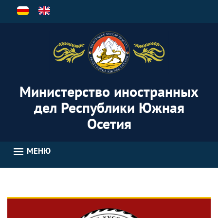
Перейти
к
основному
содержанию
Министерство иностранных
дел Республики Южная
Осетия
МЕНЮ