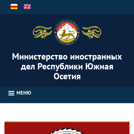
Перейти
к
основному
содержанию
Министерство иностранных
дел Республики Южная
Осетия
МЕНЮ