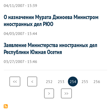
04/11/2007 - 15:39
О назначении Мурата Джиоева Министром
иностранных дел РЮО
04/03/2007 - 15:44
Заявление Министерства иностранных дел
Республики Южная Осетия
03/27/2007 - 15:46
Нумерация
Первая
<<
Предыдущая
<
Страница
252
Страница
253
Текущая
254
Страница
255
Страница
256
страниц
страница
страница
страница
Следующая
>
Последняя
>>
страница
страница