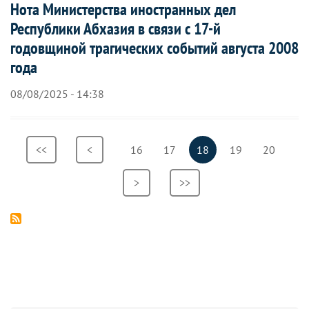
Нота Министерства иностранных дел
Республики Абхазия в связи с 17-й
годовщиной трагических событий августа 2008
года
08/08/2025 - 14:38
Нумерация
Первая
<<
Предыдущая
<
Страница
16
Страница
17
Текущая
18
Страница
19
Страница
20
страниц
страница
страница
страница
Следующая
>
Последняя
>>
страница
страница