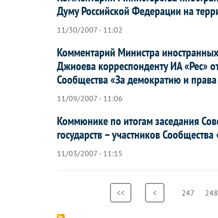
Думу Российской Федерации на терр
11/30/2007 - 11:02
Комментарий Министра иностранных
Джиоева корреспонденту ИА «Рес» о
Сообщества «За демократию и права
11/09/2007 - 11:06
Коммюнике по итогам заседания Со
государств – участников Сообщества
11/03/2007 - 11:15
Нумерация
Первая
<<
Предыдущая
<
Страница
247
Стр
248
страниц
страница
страница