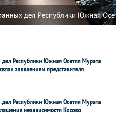
 Республики Наоэро о прекращении ди
ранных дел Республики Южная Осетия А
О 
 дел Республики Южная Осетия Мурата
связи заявлением представителя
 дел Республики Южная Осетия Мурата
глашения независимости Косово