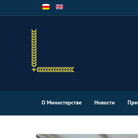
Перейти
к
основному
содержанию
О Министерстве
Новости
Пре