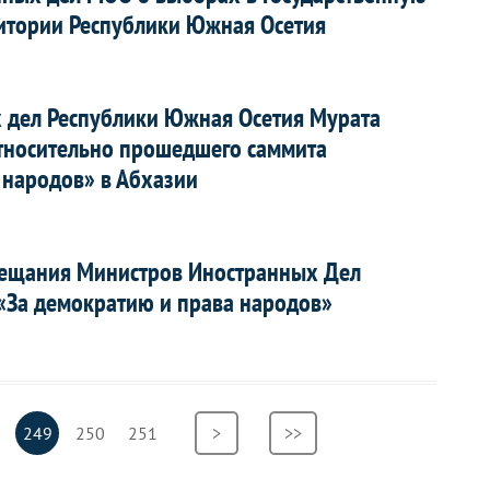
итории Республики Южная Осетия
 дел Республики Южная Осетия Мурата
тносительно прошедшего саммита
 народов» в Абхазии
вещания Министров Иностранных Дел
 «За демократию и права народов»
аница
Текущая
249
Страница
250
Страница
251
Следующая
>
Последняя
>>
страница
страница
страница