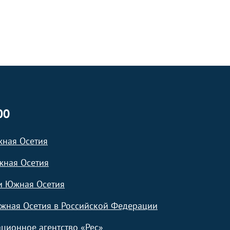
ЮО
жная Осетия
жная Осетия
и Южная Осетия
жная Осетия в Российской Федерации
ционное агентство «Рес»