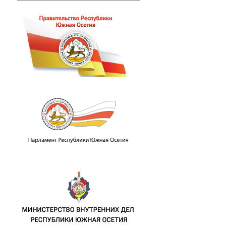
пломатических отношений с Республик
.М. Джиоева с представителями Корол
памятных мероприятиях в связи с 46-й