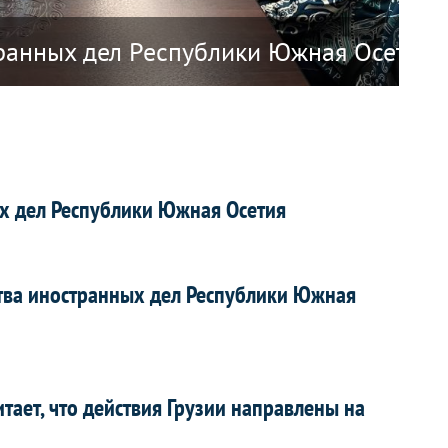
 Республики Наоэро о прекращении ди
ранных дел Республики Южная Осетия А
О 
х дел Республики Южная Осетия
тва иностранных дел Республики Южная
ает, что действия Грузии направлены на