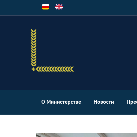
Перейти
к
основному
содержанию
О Министерстве
Новости
Пре