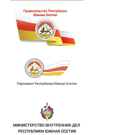
пломатических отношений с Республик
.М. Джиоева с представителями Корол
памятных мероприятиях в связи с 46-й