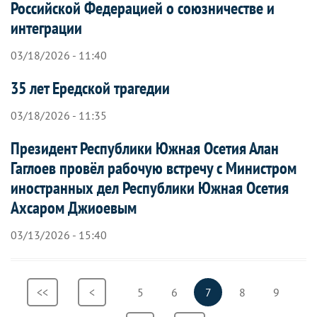
Российской Федерацией о союзничестве и
интеграции
03/18/2026 - 11:40
35 лет Ередской трагедии
03/18/2026 - 11:35
Президент Республики Южная Осетия Алан
Гаглоев провёл рабочую встречу с Министром
иностранных дел Республики Южная Осетия
Ахсаром Джиоевым
03/13/2026 - 15:40
Нумерация
Первая
<<
Предыдущая
<
Страница
5
Страница
6
Текущая
7
Страница
8
Страниц
9
страниц