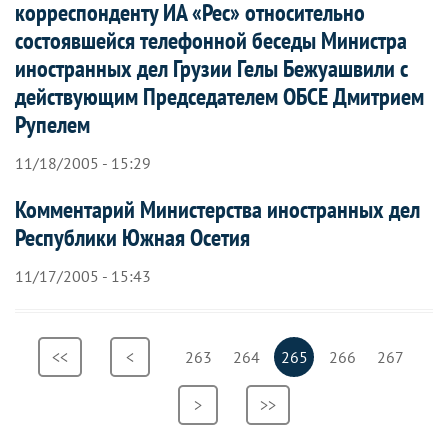
корреспонденту ИА «Рес» относительно
состоявшейся телефонной беседы Министра
иностранных дел Грузии Гелы Бежуашвили с
действующим Председателем ОБСЕ Дмитрием
Рупелем
11/18/2005 - 15:29
Комментарий Министерства иностранных дел
Республики Южная Осетия
11/17/2005 - 15:43
Нумерация
Первая
<<
Предыдущая
<
Страница
263
Страница
264
Текущая
265
Страница
266
Страница
267
страниц
страница
страница
страница
Следующая
>
Последняя
>>
страница
страница