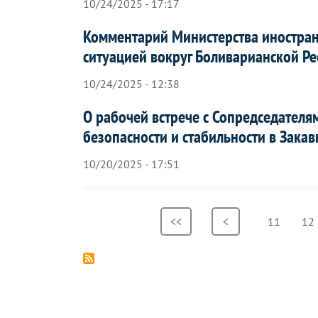
10/24/2025 - 17:17
Комментарий Министерства иностран
ситуацией вокруг Боливарианской Ре
10/24/2025 - 12:38
О рабочей встрече с Сопредседател
безопасности и стабильности в Закав
10/20/2025 - 17:51
Нумерация
Первая
<<
Предыдущая
<
Страница
11
Ст
12
страниц
страница
страница