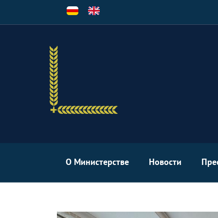
Перейти
к
основному
содержанию
О Министерстве
Новости
Пре