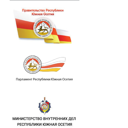
пломатических отношений с Республик
.М. Джиоева с представителями Корол
памятных мероприятиях в связи с 46-й