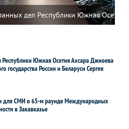
 Республики Наоэро о прекращении ди
ранных дел Республики Южная Осетия А
О 
л Республики Южная Осетия Ахсара Джиоева
го государства России и Беларуси Сергея
и для СМИ о 65-м раунде Международных
ности в Закавказье