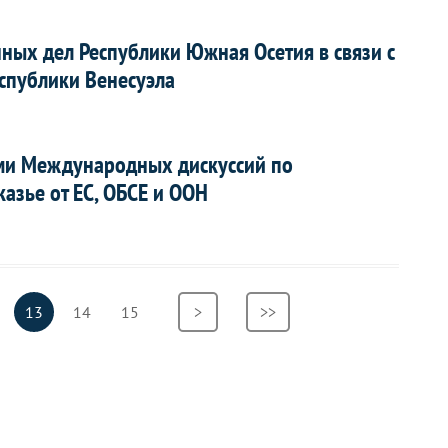
ных дел Республики Южная Осетия в связи с
спублики Венесуэла
ями Международных дискуссий по
казье от ЕС, ОБСЕ и ООН
раница
Текущая
13
Страница
14
Страница
15
Следующая
>
Последняя
>>
страница
страница
страница