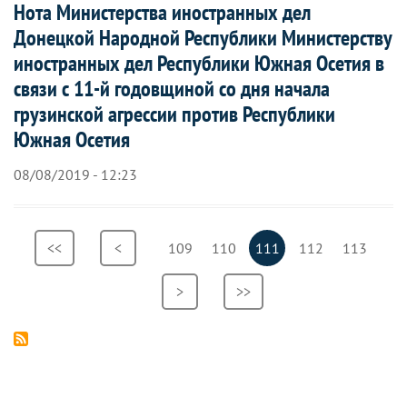
Нота Министерства иностранных дел
Донецкой Народной Республики Министерству
иностранных дел Республики Южная Осетия в
связи с 11-й годовщиной со дня начала
грузинской агрессии против Республики
Южная Осетия
08/08/2019 - 12:23
Нумерация
Первая
<<
Предыдущая
<
Страница
109
Страница
110
Текущая
111
Страница
112
Страница
113
страниц
страница
страница
страница
Следующая
>
Последняя
>>
страница
страница