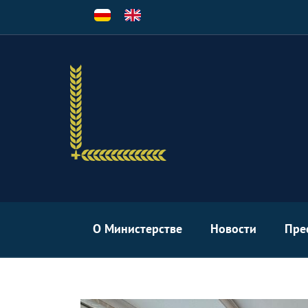
Перейти
к
основному
содержанию
О Министерстве
Новости
Пре