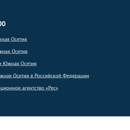
ЮО
жная Осетия
жная Осетия
и Южная Осетия
жная Осетия в Российской Федерации
ционное агентство «Рес»