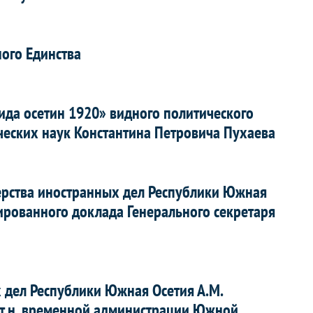
ого Единства
ида осетин 1920» видного политического
ических наук Константина Петровича Пухаева
ерства иностранных дел Республики Южная
ированного доклада Генерального секретаря
дел Республики Южная Осетия А.М.
т.н. временной администрации Южной