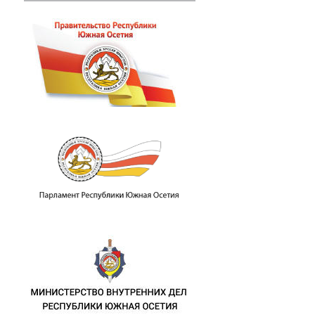
пломатических отношений с Республик
.М. Джиоева с представителями Корол
памятных мероприятиях в связи с 46-й