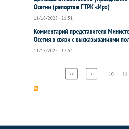
Осетии (репортаж ГТРК «Ир»)
11/18/2025 - 21:51
Комментарий представителя Минист
Осетия в связи с высказываниями по
11/17/2025 - 17:54
Нумерация
Первая
<<
Предыдущая
<
Страница
10
Ст
11
страниц
страница
страница