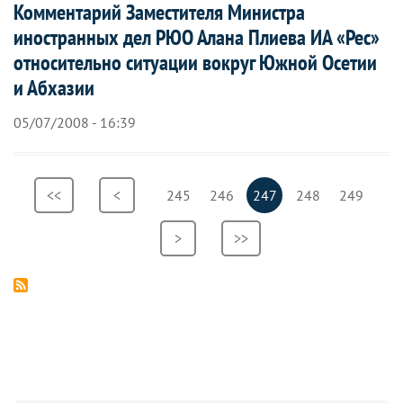
Комментарий Заместителя Министра
иностранных дел РЮО Алана Плиева ИА «Рес»
относительно ситуации вокруг Южной Осетии
и Абхазии
05/07/2008 - 16:39
Нумерация
Первая
<<
Предыдущая
<
Страница
245
Страница
246
Текущая
247
Страница
248
Страница
249
страниц
страница
страница
страница
Следующая
>
Последняя
>>
страница
страница