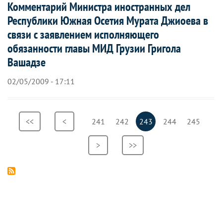
Комментарий Министра иностранных дел
Республики Южная Осетия Мурата Джиоева в
связи с заявлением исполняющего
обязанности главы МИД Грузии Григола
Вашадзе
02/05/2009 - 17:11
Нумерация
Первая
<<
Предыдущая
<
Страница
241
Страница
242
Текущая
243
Страница
244
Страница
245
страниц
страница
страница
страница
Следующая
>
Последняя
>>
страница
страница