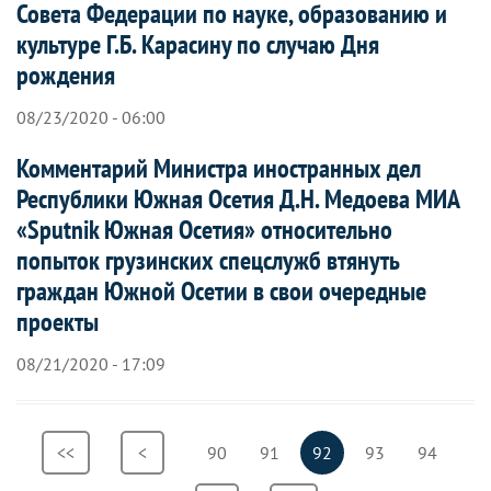
Совета Федерации по науке, образованию и
культуре Г.Б. Карасину по случаю Дня
рождения
08/23/2020 - 06:00
Комментарий Министра иностранных дел
Республики Южная Осетия Д.Н. Медоева МИА
«Sputnik Южная Осетия» относительно
попыток грузинских спецслужб втянуть
граждан Южной Осетии в свои очередные
проекты
08/21/2020 - 17:09
Нумерация
Первая
<<
Предыдущая
<
Страница
90
Страница
91
Текущая
92
Страница
93
Страница
94
страниц