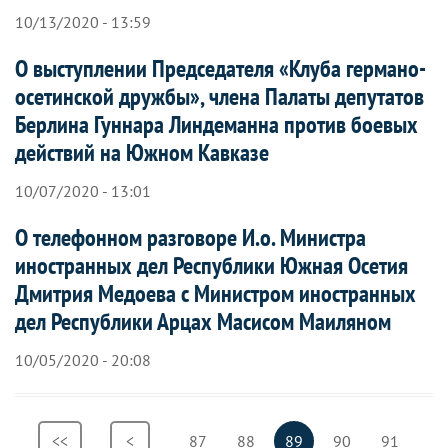
10/13/2020 - 13:59
О выступлении Председателя «Клуба германо-
осетинской дружбы», члена Палаты депутатов
Берлина Гуннара Линдеманна против боевых
действий на Южном Кавказе
10/07/2020 - 13:01
О телефонном разговоре И.о. Министра
иностранных дел Республики Южная Осетия
Дмитрия Медоева с Министром иностранных
дел Республики Арцах Масисом Маиляном
10/05/2020 - 20:08
Нумерация
Первая
<<
Предыдущая
<
Страница
87
Страница
88
Текущая
89
Страница
90
Страница
91