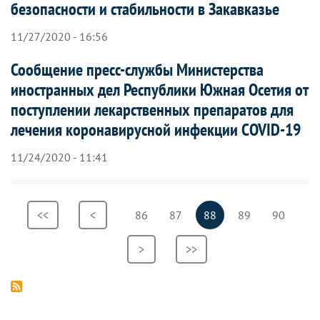
безопасности и стабильности в Закавказье
11/27/2020 - 16:56
Сообщение пресс-службы Министерства
иностранных дел Республики Южная Осетия от
поступлении лекарственных препаратов для
лечения коронавирусной инфекции СOVID-19
11/24/2020 - 11:41
Нумерация
Первая
<<
Предыдущая
<
Страница
86
Страница
87
Текущая
88
Страница
89
Страница
90
страниц
страница
страница
страница
Следующая
>
Последняя
>>
страница
страница