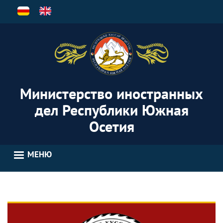
Перейти
к
основному
содержанию
Министерство иностранных
дел Республики Южная
Осетия
МЕНЮ