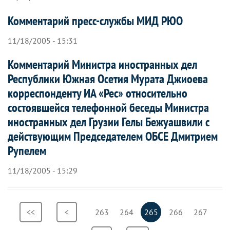
Комментарий пресс-службы МИД РЮО
11/18/2005 - 15:31
Комментарий Министра иностранных дел
Республики Южная Осетия Мурата Джиоева
корреспонденту ИА «Рес» относительно
состоявшейся телефонной беседы Министра
иностранных дел Грузии Гелы Бежуашвили с
действующим Председателем ОБСЕ Дмитрием
Рупелем
11/18/2005 - 15:29
Нумерация
Первая
<<
Предыдущая
<
Страница
263
Страница
264
Текущая
265
Страница
266
Страница
267
страниц