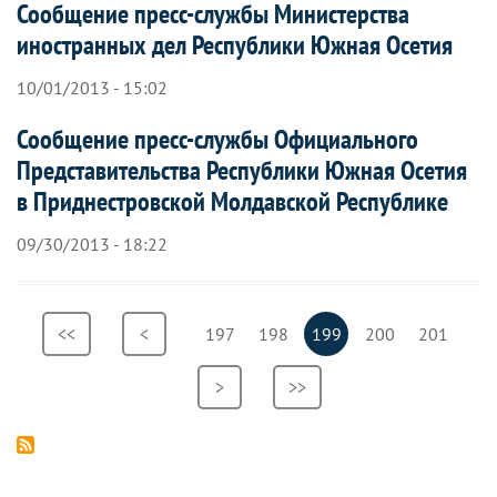
Сообщение пресс-службы Министерства
иностранных дел Республики Южная Осетия
10/01/2013 - 15:02
Сообщение пресс-службы Официального
Представительства Республики Южная Осетия
в Приднестровской Молдавской Республике
09/30/2013 - 18:22
Нумерация
Первая
<<
Предыдущая
<
Страница
197
Страница
198
Текущая
199
Страница
200
Страница
201
страниц
страница
страница
страница
Следующая
>
Последняя
>>
страница
страница