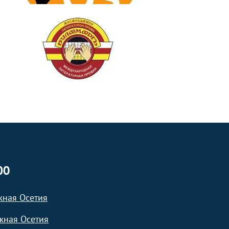
ЮО
жная Осетия
жная Осетия