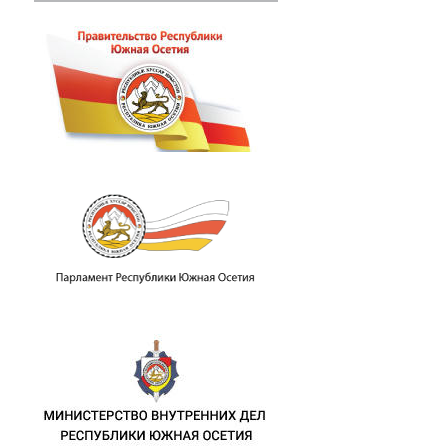
пломатических отношений с Республик
.М. Джиоева с представителями Корол
памятных мероприятиях в связи с 46-й