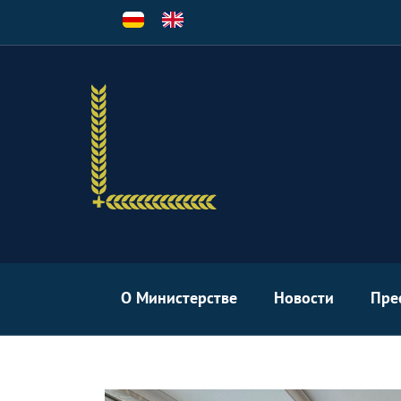
Перейти
к
основному
содержанию
О Министерстве
Новости
Пре