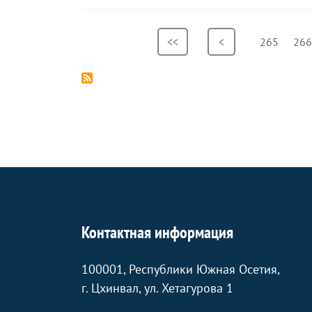
Нумерация
Первая
<<
Предыдущая
<
Страница
265
Стр
266
страниц
страница
страница
Контактная информация
100001, Республики Южная Осетия,
г. Цхинвал, ул. Хетагурова 1